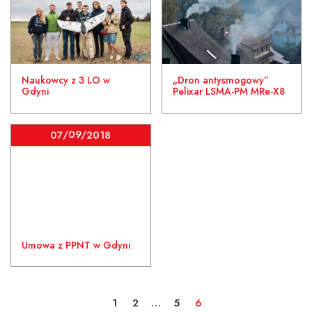
Naukowcy z 3 LO w
„Dron antysmogowy”
Gdyni
Pelixar LSMA-PM MRe-X8
/09/
07
2018
Umowa z PPNT w Gdyni
1
2
…
5
6