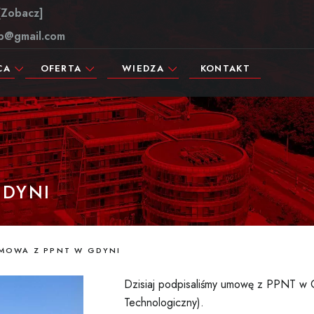
[Zobacz]
up@gmail.com
CA
OFERTA
WIEDZA
KONTAKT
GDYNI
MOWA Z PPNT W GDYNI
Dzisiaj podpisaliśmy umowę z PPNT w 
Technologiczny).