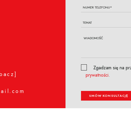
Zgadzam się na prz
bacz]
prywatności
.
ail.com
UMÓW KONSULTACJĘ