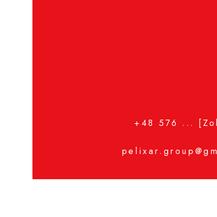
+48 576 ...
[Zo
pelixar.group@gm