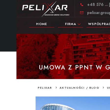
+48 576 ...
pelixar.gro
HOME
FIRMA
WSPÓŁPRA
UMOWA Z PPNT W 
>
>
PELIXAR
AKTUALNOŚCI / BLOG
U