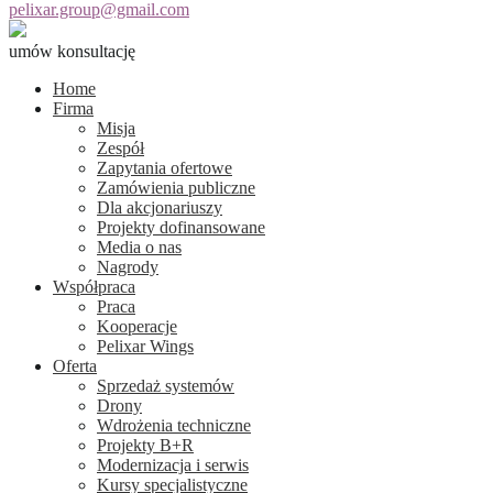
pelixar.group@gmail.com
umów konsultację
Home
Firma
Misja
Zespół
Zapytania ofertowe
Zamówienia publiczne
Dla akcjonariuszy
Projekty dofinansowane
Media o nas
Nagrody
Współpraca
Praca
Kooperacje
Pelixar Wings
Oferta
Sprzedaż systemów
Drony
Wdrożenia techniczne
Projekty B+R
Modernizacja i serwis
Kursy specjalistyczne