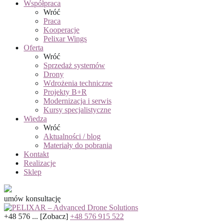
Współpraca
Wróć
Praca
Kooperacje
Pelixar Wings
Oferta
Wróć
Sprzedaż systemów
Drony
Wdrożenia techniczne
Projekty B+R
Modernizacja i serwis
Kursy specjalistyczne
Wiedza
Wróć
Aktualności / blog
Materiały do pobrania
Kontakt
Realizacje
Sklep
umów konsultację
+48 576 ...
[Zobacz]
+48 576 915 522