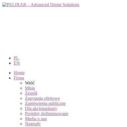
PL
EN
Home
Firma
Wróć
Misja
Zespół
Zapytania ofertowe
Zamówienia publiczne
Dla akcjonariuszy
Projekty dofinansowane
Media o nas
Nagrody