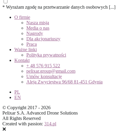
* Wyrażam zgodę na przetwarzanie danych osobowych [...]
O firmie
Nasza misja
Media o nas
Nagrody
Dla akcjonariuszy
Praca
Ważne linki
Polityka prywatności
Kontakt
+ 48 576 915 522
pelixar.group@gmail.com
Umów konsultację
Aleja Zwycięstwa 96/68 81-451 Gdynia
PL
EN
© Copyright 2017 - 2026
Pelixar S.A. Advanced Drone Solutions
All Rights Reserved
Created with passion:
314.pl
❌