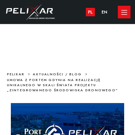
PL
EN
UMOWA Z PORTEM GDYNIA NA
REALIZACJĘ UNIKALNEGO W SKALI
ŚWIATA PROJEKTU
„ZINTEGROWANEGO ŚRODOWISKA
DRONOWEGO”
>
>
PELIXAR
AKTUALNOŚCI / BLOG
UMOWA Z PORTEM GDYNIA NA REALIZACJĘ
UNIKALNEGO W SKALI ŚWIATA PROJEKTU
„ZINTEGROWANEGO ŚRODOWISKA DRONOWEGO”