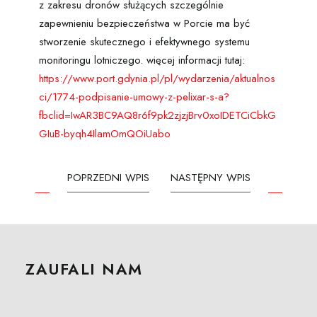
z zakresu dronów służących szczególnie
zapewnieniu bezpieczeństwa w Porcie ma być
stworzenie skutecznego i efektywnego systemu
monitoringu lotniczego. więcej informacji tutaj:
https://www.port.gdynia.pl/pl/wydarzenia/aktualnos
ci/1774-podpisanie-umowy-z-pelixar-s-a?
fbclid=IwAR3BC9AQ8r6f9pk2zjzjBrv0xoIDETCiCbkG
GIuB-byqh4IlamOmQOiUabo
POPRZEDNI WPIS
NASTĘPNY WPIS
ZAUFALI NAM